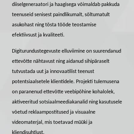
diiselgeneraatori ja haagisega võimaldab pakkuda
teenuseid senisest paindlikumalt, sõltumatult
asukohast ning tõsta tööde teostamise
efektiivsust ja kvaliteeti.
Digiturundustegevuste elluviimine on suurendanud
ettevõtte nähtavust ning aidanud sihipäraselt
tutvustada uut ja innovaatilist teenust
potentsiaalsetele klientidele. Projekti tulemusena
on paranenud ettevõtte veebipõhine kohalolek,
aktiveeritud sotsiaalmeediakanalid ning kasutusele
võetud reklaampostitused ja visuaalne
videomaterjal, mis toetavad müüki ja
kliendisuhtlust.