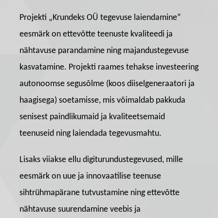
Projekti „Krundeks OÜ tegevuse laiendamine“
eesmärk on ettevõtte teenuste kvaliteedi ja
nähtavuse parandamine ning majandustegevuse
kasvatamine. Projekti raames tehakse investeering
autonoomse segusõlme (koos diiselgeneraatori ja
haagisega) soetamisse, mis võimaldab pakkuda
senisest paindlikumaid ja kvaliteetsemaid
teenuseid ning laiendada tegevusmahtu.
Lisaks viiakse ellu digiturundustegevused, mille
eesmärk on uue ja innovaatilise teenuse
sihtrühmapärane tutvustamine ning ettevõtte
nähtavuse suurendamine veebis ja