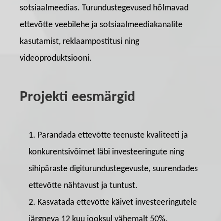
sotsiaalmeedias. Turundustegevused hõlmavad
ettevõtte veebilehe ja sotsiaalmeediakanalite
kasutamist, reklaampostitusi ning
videoproduktsiooni.
Projekti eesmärgid
Parandada ettevõtte teenuste kvaliteeti ja
konkurentsivõimet läbi investeeringute ning
sihipäraste digiturundustegevuste, suurendades
ettevõtte nähtavust ja tuntust.
Kasvatada ettevõtte käivet investeeringutele
järgneva 12 kuu jooksul vähemalt 50%.