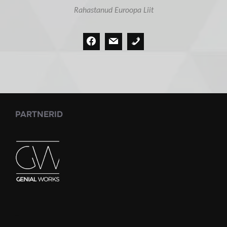
Rahastanud Euroopa Liit
PARTNERID
_